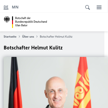
MN
DE
Botschaft der
Bundesrepublik Deutschand
Ulan Bator
Startseite
Über uns
Botschafter Helmut Kulitz
Botschafter Helmut Kulitz