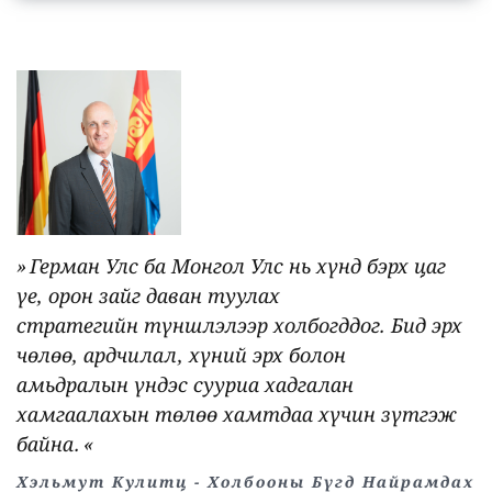
Герман Улс ба Монгол Улс нь хүнд бэрх цаг
үе, орон зайг даван туулах
стратегийн түншлэлээр холбогддог. Бид эрх
чөлөө, ардчилал, хүний эрх болон
амьдралын үндэс сууриа хадгалан
хамгаалахын төлөө хамтдаа хүчин зүтгэж
байна.
Хэльмут Кулитц - Холбооны Бүгд Найрамдах