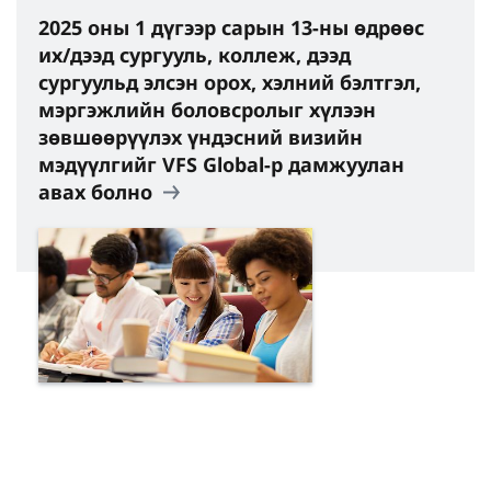
2025 оны 1 дүгээр сарын 13-ны өдрөөс
их/дээд сургууль, коллеж, дээд
сургуульд элсэн орох, хэлний бэлтгэл,
мэргэжлийн боловсролыг хүлээн
зөвшөөрүүлэх үндэсний визийн
мэдүүлгийг VFS Global-р дамжуулан
авах болно