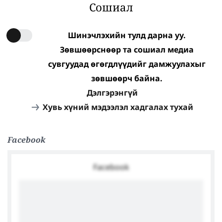
Сошиал
Шинэчлэхийн тулд дарна уу.
Зөвшөөрснөөр та сошиал медиа
сувгуудад өгөгдлүүдийг дамжуулахыг
зөвшөөрч байна.
Дэлгэрэнгүй
Хувь хүний мэдээлэл хадгалах тухай
Facebook
Facebook