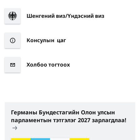
Шенгений виз/Үндэсний виз
Консулын цаг
Холбоо тогтоох
Германы Бундестагийн Олон улсын
парламентын тэтгэлэг 2027 зарлагдлаа!