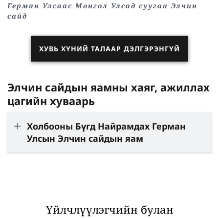
Герман Улсаас Монгол Улсад суугаа Элчин
сайд
ХУВЬ ХҮНИЙ ТАЛААР ДЭЛГЭРЭНГҮЙ
Элчин сайдын яамны хаяг, ажиллах
цагийн хуваарь
Холбооны Бүгд Найрамдах Герман
Улсын Элчин сайдын яам
Үйлчлүүлэгчийн булан