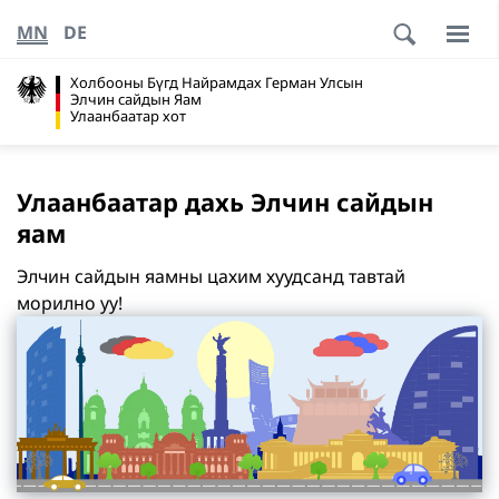
MN
DE
Холбооны Бүгд Найрамдах Герман Улсын
Элчин сайдын Яам
Улаанбаатар хот
Улаанбаатар дахь Элчин сайдын
яам
Элчин сайдын яамны цахим хуудсанд тавтай
морилно уу!