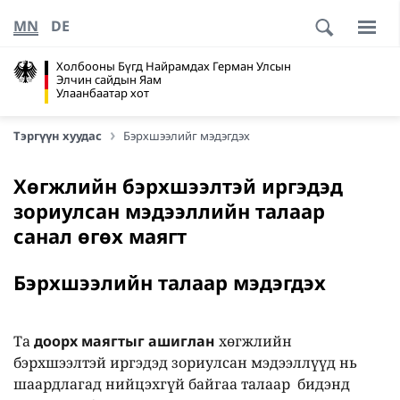
MN
DE
Холбооны Бүгд Найрамдах Герман Улсын
Элчин сайдын Яам
Улаанбаатар хот
Тэргүүн хуудас
Бэрхшээлийг мэдэгдэх
Хөгжлийн бэрхшээлтэй иргэдэд
зориулсан мэдээллийн талаар
санал өгөх маягт
Бэрхшээлийн талаар мэдэгдэх
Та
доорх маягтыг ашиглан
хөгжлийн
бэрхшээлтэй иргэдэд зориулсан мэдээллүүд нь
шаардлагад нийцэхгүй байгаа талаар бидэнд