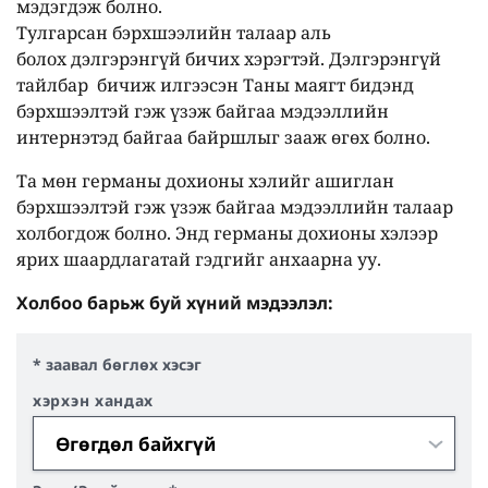
мэдэгдэж болно.
Тулгарсан бэрхшээлийн талаар аль
болох дэлгэрэнгүй бичих хэрэгтэй. Дэлгэрэнгүй
тайлбар бичиж илгээсэн Таны маягт бидэнд
бэрхшээлтэй гэж үзэж байгаа мэдээллийн
интернэтэд байгаа байршлыг зааж өгөх болно.
Та мөн германы дохионы хэлийг ашиглан
бэрхшээлтэй гэж үзэж байгаа мэдээллийн талаар
холбогдож болно. Энд германы дохионы хэлээр
ярих шаардлагатай гэдгийг анхаарна уу.
Холбоо барьж буй хүний мэдээлэл:
* заавал бөглөх хэсэг
хэрхэн хандах