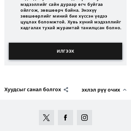
мэдээллийг сайн дураар өгч буйгаа
ойлгож, зөвшөөрч байна. Энэхүү
зөвшөөрлийг миний бие хүссэн үедээ
цуцлах боломжтой. Хувь хүний мэдээллийг
хадгалах тухай журамтай танилцсан болно.
Хуудсыг санал болгох
эхлэл рүү очих