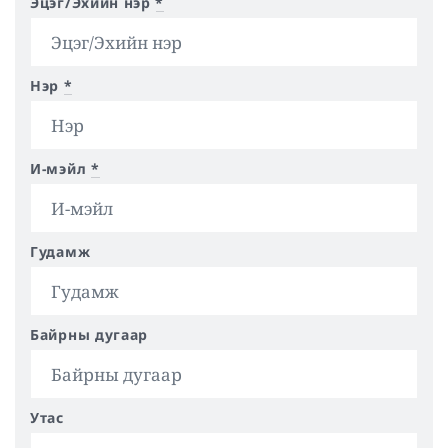
Эцэг/Эхийн нэр
*
Нэр
*
И-мэйл
*
Гудамж
Байрны дугаар
Утас